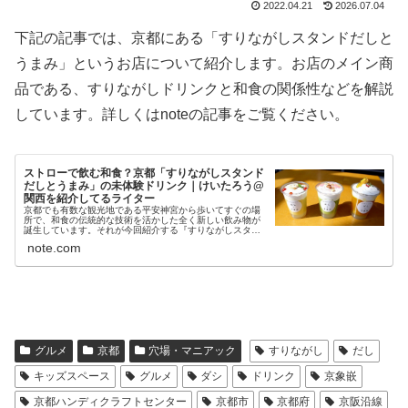
2022.04.21
2026.07.04
下記の記事では、京都にある「すりながしスタンドだしと
うまみ」というお店について紹介します。お店のメイン商
品である、すりながしドリンクと和食の関係性などを解説
しています。詳しくはnoteの記事をご覧ください。
ストローで飲む和食？京都「すりながしスタンド
だしとうまみ」の未体験ドリンク｜けいたろう@
関西を紹介してるライター
京都でも有数な観光地である平安神宮から歩いてすぐの場
所で、和食の伝統的な技術を活かした全く新しい飲み物が
誕生しています。それが今回紹介する『すりながしスタン
ド だしとうまみ』のすりながしドリンクの数々。 伝統的な
note.com
和食の椀物であるすりながしを…
グルメ
京都
穴場・マニアック
すりながし
だし
キッズスペース
グルメ
ダシ
ドリンク
京象嵌
京都ハンディクラフトセンター
京都市
京都府
京阪沿線