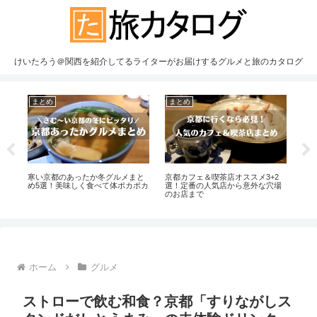
けいたろう＠関西を紹介してるライターがお届けするグルメと旅のカタログ
まとめ
まとめ
ま
7！
寒い京都のあったか冬グルメまと
京都カフェ＆喫茶店オススメ3+2
流
と
め5選！美味しく食べて体ポカポカ
選！定番の人気店から意外な穴場
ぎ
のお店まで
番グ
ホーム
グルメ
ストローで飲む和食？京都「すりながしス