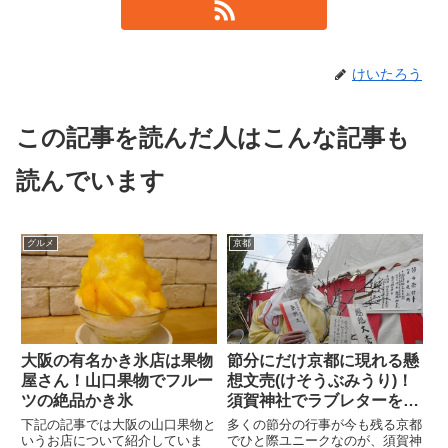
けいたろう
この記事を読んだ人はこんな記事も
読んでいます
グルメ
京都
大阪の有名かき氷店は果物
節分にだけ京都に現れる懸
屋さん！山口果物でフルー
想文売(けそうぶみうり)！
ツの絶品かき氷
須賀神社でラブレターを売
る覆面姿の男の謎
下記の記事では大阪の山口果物と
多くの節分の行事が今も残る京都
いうお店について紹介していま
でひと際ユニークなのが、須賀神