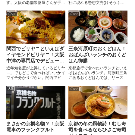
す。大阪の老舗果物屋さんが手掛
社に現れる懸想文売(けそうぶみ
ける話題のカフェのかき氷やお店
うり)。神社の境内で覆面姿の彼
の雰囲気などを解説しています。
が売っているのは、意外すぎるア
グルメ
グルメ
詳しくはnoteの記事をご覧くださ
レだった？！
い。
関西でビリヤニといえばダ
三条河原町のおくどはん！
イヤモンドビリヤニ！大阪
おばんざいランチのおくど
中津の専門店でデビューも
はん御膳
間違いなし
近年知名度が上昇しているビリヤ
京都旅行で食べたいランチといえ
ニ。でもどこで食べればいいかイ
ばおばんざいランチ。河原町三条
マイチ分かりづらい。関西でビリ
にあるおくどはんでは、リーズナ
ヤニデビューするなら、大阪中津
ブルなのに豪華で京都旅行にピッ
のダイヤモンドビリヤニがイチオ
タリのおばんざいランチである、
大阪
グルメ
シ！一人用の釜と豪華な付け合わ
おくどはん御膳がいただけます
せでインドの王様気分
まさかの京橋名物？！京阪
京都の冬の風物詩！むし寿
電車のフランクフルト
司を食べるならひさご寿司