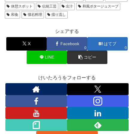
休憩スポット
伝統工芸
出汁
和風ポタージュスープ
和食
懐石料理
擂り流し
シェアする
X
Facebook
はてブ
0
0
LINE
コピー
けいたろうをフォローする