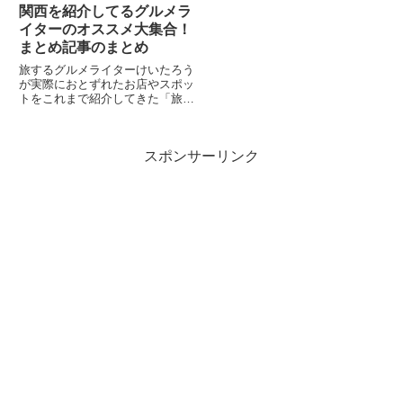
関西を紹介してるグルメラ
イターのオススメ大集合！
まとめ記事のまとめ
旅するグルメライターけいたろう
が実際におとずれたお店やスポッ
トをこれまで紹介してきた「旅カ
タログ」。これまでに紹介したス
ポットをまとめたページをさらに
まとめました。効率よく旅行スポ
スポンサーリンク
ットに出会えますので、この機会
にぜひお気に入り登録お願いしま
す。