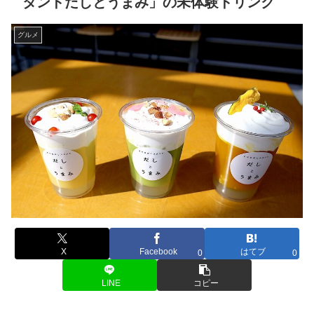
タンドだしとうまみ」の未体験ドリンク
グルメ
X
Facebook
はてブ
0
0
LINE
コピー