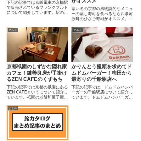
がオススメ
下記の記事では京阪電車の京橋駅
で販売されているフランクフルト
寒い冬の京都の風物詩的なメニュ
について紹介しています。駅のホ
ーの蒸し寿司を食べるなら四条河
ームで販売されて、多くの人が電
原町のひさご寿司がオススメ。繁
車の合間に食べているフランクフ
華街にあるお店でホクホクふっく
ルトの特徴などを解説していま
らが堪能できる蒸し蒸しセットを
グルメ
グルメ
す。詳しくはnoteの記事をご覧く
食べれば寒い冬も体ポカポカ
ださい。
京都祇園のしずかな隠れ家
かりんとう饅頭を求めてド
カフェ！鍵善良房が手掛け
ムドムバーガー！梅田から
るZEN CAFEのくずもち
最寄りの千船駅店へ
下記の記事では京都の祇園にある
下記の記事では、ドムドムハンバ
ZEN CAFEというについて紹介し
ーガーの千船駅店について紹介し
ています。祇園の老舗和菓子屋の
ています。ドムドムハンバーガー
鍵善良房が手掛けるカフェと名物
店内雰囲気やハンバーガー、意外
メニューのくずきりなどを解説し
すぎる名物であるかりんとう饅頭
まとめ
ています。詳しくはnoteの記事を
などを解説しています。詳しくは
ご覧ください。
noteの記事をご覧ください。