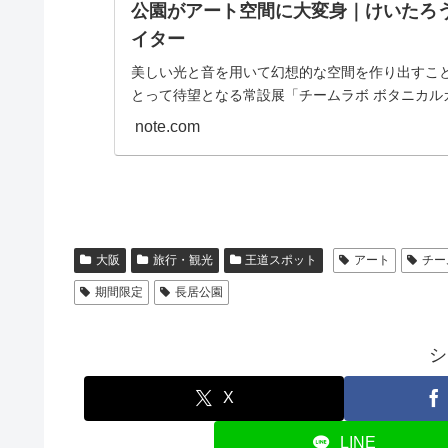
公園がアート空間に大変身｜けいたろ
イター
美しい光と音を用いて幻想的な空間を作り出すこ
とって待望となる常設展「チームラボ ボタニカル
た。 舞台となるのは長居公園。総面積65.7haの広
note.com
来、大阪市民…
大阪
旅行・観光
王道スポット
アート
チー
期間限定
長居公園
シ
X
LINE