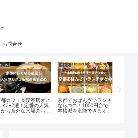
グ
お問合せ
まとめ
まとめ
まとめ
京都カフェ＆喫茶店オス
京都でおばんざいランチ
関西を
スメ3+2選！定番の人気
ならココ！1000円台で
ライタ
店から意外な穴場のお店
本格派を堪能できるオス
合！ま
まで
スメ店4選