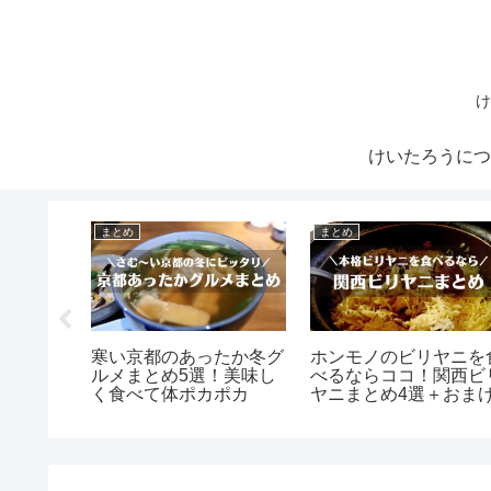
け
けいたろうにつ
まとめ
まとめ
ことでお
寒い京都のあったか冬グ
ホンモノのビリヤニを
題ラン
ルメまとめ5選！美味し
べるならココ！関西ビ
しさを手
く食べて体ポカポカ
ヤニまとめ4選＋おま