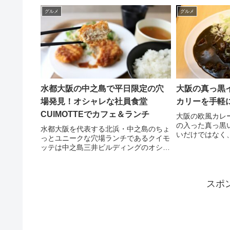
ワフワのトロトロ。三角公園で食べる以
酒が飲めるオシ
外にも実はイートインスペースもあり
営業中。また地
グルメ
グルメ
ょっと不思議な
水都大阪の中之島で平日限定の穴
大阪の真っ黒
場発見！オシャレな社員食堂
カリーを手軽
CUIMOTTEでカフェ＆ランチ
大阪の欧風カレ
の入った真っ黒
水都大阪を代表する北浜・中之島のちょ
いだけではなく
っとユニークな穴場ランチであるクイモ
品。本町にある
ッテは中之島三井ビルディングのオシャ
だけど北浜やな
レで誰でも入れる社員食堂。ランチもカ
も営業時間も長
フェもリーズナブル、ただし土日祝はお
休みなのでそこだけ注意
スポ