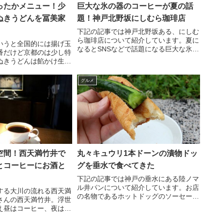
ったかメニュー！少
巨大な氷の器のコーヒーが夏の話
ぬきうどんを冨美家
題！神戸北野坂にしむら珈琲店
下記の記事では神戸北野坂ある、にしむ
ら珈琲店について紹介しています。夏に
いうと全国的には揚げ玉
なるとSNSなどで話題になる巨大な氷の
番だけど京都のは少し特
器に入ったアイスコーヒーやお店の雰囲
ぬきうどんは餡かけ生姜
気などを解説しています。詳しくはnote
メニュー。京都のたぬき
の記事をご覧ください。
なら錦市場の冨美家がオ
グルメ
空間！西天満竹井で
丸々キュウリ1本ドーンの漬物ドッ
とコーヒーにお酒と
グを垂水で食べてきた
下記の記事では神戸の垂水にある陸ノマ
ル井パンについて紹介しています。お店
する大川の流れる西天満
の名物であるホットドッグのソーセージ
さんの西天満竹井。浮世
がキュウリの丸漬になった漬物ドッグや
え昼はコーヒー、夜はお
お店の雰囲気などを解説しています。詳