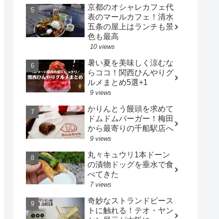
京都のオシャレカフェ代
表のマールカフェ！清水
五条の屋上はランチも景
色も最高
10 views
暑い夏を美味しく涼むな
らココ！関西ひんやりグ
ルメまとめ5選+1
9 views
かりんとう饅頭を求めて
ドムドムバーガー！梅田
から最寄りの千船駅店へ
9 views
丸々キュウリ1本ドーン
の漬物ドッグを垂水で食
べてきた
7 views
奇妙なストランドビース
トに触れる！テオ・ヤン