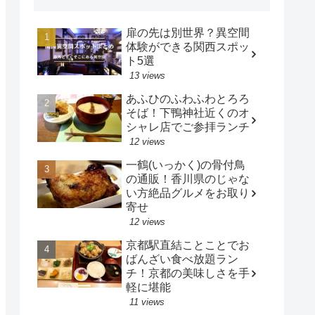
扉の先は別世界？異空間
体験ができる関西スポッ
ト5選
13 views
あふひのふわふわとろろ
そば！下鴨神社近くのオ
シャレ店でご参拝ランチ
12 views
一鶴(いっかく)の骨付鳥
の通販！香川県のじゃな
い方絶品グルメをお取り
寄せ
12 views
京都駅直結ことことでお
ばんざい食べ放題ラン
チ！京都の美味しさを手
軽に堪能
11 views