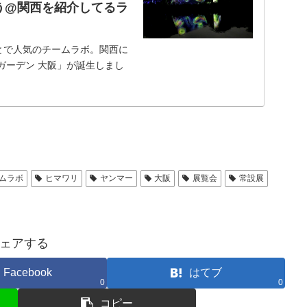
う@関西を紹介してるラ
とで人気のチームラボ。関西に
ガーデン 大阪」が誕生しまし
さを誇り1944年に誕生して以
ムラボ
ヒマワリ
ヤンマー
大阪
展覧会
常設展
ェアする
Facebook
はてブ
0
0
コピー