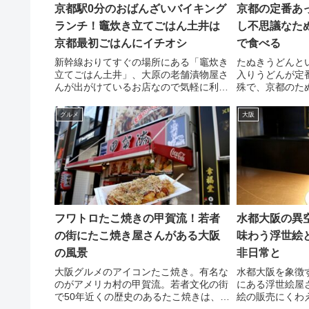
京都駅0分のおばんざいバイキング
京都の定番あ
ランチ！竈炊き立てごはん土井は
し不思議なた
京都最初ごはんにイチオシ
で食べる
新幹線おりてすぐの場所にある「竈炊き
たぬきうどんと
立てごはん土井」、大原の老舗漬物屋さ
入りうどんが定
んが出がけているお店なので気軽に利用
殊で、京都のた
できるのに本格派。ご膳を頼めば漬物と
風味で冬の定番
おばんざいのビュッフェが食べ放題なの
うどんを食べる
グルメ
大阪
で美味しくてボリューミー
ススメ
フワトロたこ焼きの甲賀流！若者
水都大阪の異
の街にたこ焼き屋さんがある大阪
味わう浮世絵
の風景
非日常と
大阪グルメのアイコンたこ焼き。有名な
水都大阪を象徴
のがアメリカ村の甲賀流。若者文化の街
にある浮世絵屋
で50年近くの歴史のあるたこ焼きは、フ
絵の販売にくわ