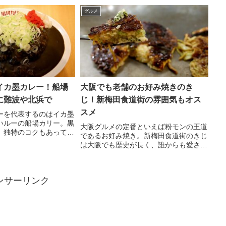
ャレなカフェバーとして
しくはnoteの記事をご覧ください。
下には異空間も広がるち
グルメ
お店となっています
イカ墨カレー！船場
大阪でも老舗のお好み焼きのき
に難波や北浜で
じ！新梅田食道街の雰囲気もオス
スメ
ーを代表するのはイカ墨
いルーの船場カリー。黒
大阪グルメの定番といえば粉モンの王道
、独特のコクもあって絶
であるお好み焼き。新梅田食道街のきじ
本店の営業時間は限定的
は大阪でも歴史が長く、誰からも愛され
んばのお店は営業日多く
る名店中の名店のお好み焼き屋さん。レ
め
トロな雰囲気で食べるお好み焼きはいつ
食べても美味しい。
ンサーリンク