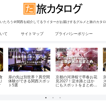
いたろう＠関西を紹介してるライターがお届けするグルメと旅のカタロ
いて
サイトマップ
プライバシーポリシー
まとめ
まとめ
食
扉の先は別世界？異空間
京都の河津桜で早春お花
リ
体験ができる関西スポッ
見2027！淀水路とほか
け
ト5選
にもスポットをまとめて
紹介