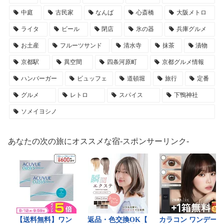
中庭
古民家
なんば
心斎橋
大阪メトロ
ライタ
ビール
閉店
氷の器
兵庫グルメ
お土産
フルーツサンド
清水寺
抹茶
漬物
京都駅
異空間
四条河原町
京都グルメ情報
ハンバーガー
ビュッフェ
道頓堀
旅行
定番
グルメ
レトロ
スパイス
下鴨神社
ソメイヨシノ
あなたの次の旅にオススメな宿-スポンサーリンク-