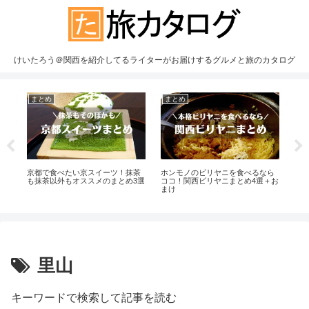
けいたろう＠関西を紹介してるライターがお届けするグルメと旅のカタログ
まとめ
まとめ
ま
1
京都で食べたい京スイーツ！抹茶
ホンモノのビリヤニを食べるなら
京
場
も抹茶以外もオススメのまとめ3選
ココ！関西ビリヤニまとめ4選＋お
食
まけ
を
里山
キーワードで検索して記事を読む