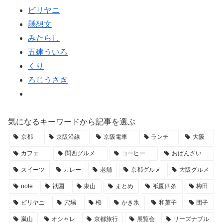
ビリヤニ
懸想文
みたらし
五建ういろ
くり
ろじうさぎ
気になるキーワードから記事を選ぶ
京都
京阪沿線
京阪電車
ランチ
大阪
カフェ
関西グルメ
コーヒー
おばんざい
スイーツ
カレー
老舗
京都グルメ
大阪グルメ
note
祇園
東山
まとめ
祇園四条
梅田
ビリヤニ
穴場
桜
かき氷
和菓子
団子
嵐山
オシャレ
京都旅行
展覧会
リーズナブル