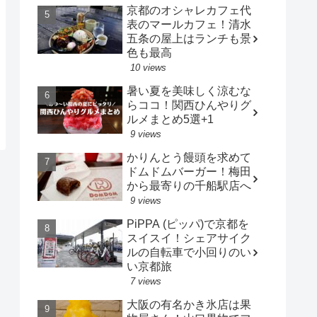
京都のオシャレカフェ代
表のマールカフェ！清水
五条の屋上はランチも景
色も最高
10 views
暑い夏を美味しく涼むな
らココ！関西ひんやりグ
ルメまとめ5選+1
9 views
かりんとう饅頭を求めて
ドムドムバーガー！梅田
から最寄りの千船駅店へ
9 views
PiPPA (ピッパ)で京都を
スイスイ！シェアサイク
ルの自転車で小回りのい
い京都旅
7 views
大阪の有名かき氷店は果