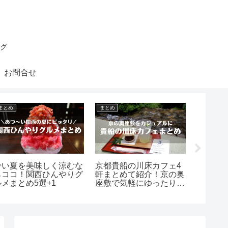
グ
お問合せ
まとめ
まとめ
まとめ
暑い夏を美味しく涼むな
京都貴船の川床カフェ4
京都で
らココ！関西ひんやりグ
軒まとめて紹介！京の奥
ツ！抹
ルメまとめ5選+1
座敷で気軽にゆったり＋
ススメ
おまけ1