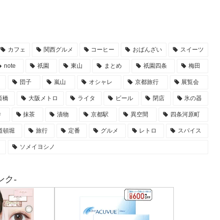
カフェ
関西グルメ
コーヒー
おばんざい
スイーツ
note
祇園
東山
まとめ
祇園四条
梅田
団子
嵐山
オシャレ
京都旅行
展覧会
斎橋
大阪メトロ
ライタ
ビール
閉店
氷の器
寺
抹茶
漬物
京都駅
異空間
四条河原町
道頓堀
旅行
定番
グルメ
レトロ
スパイス
ソメイヨシノ
ク-