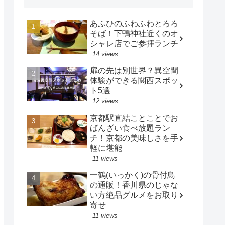
あふひのふわふわとろろ
そば！下鴨神社近くのオ
シャレ店でご参拝ランチ
14 views
扉の先は別世界？異空間
体験ができる関西スポッ
ト5選
12 views
京都駅直結ことことでお
ばんざい食べ放題ラン
チ！京都の美味しさを手
軽に堪能
11 views
一鶴(いっかく)の骨付鳥
の通販！香川県のじゃな
い方絶品グルメをお取り
寄せ
11 views