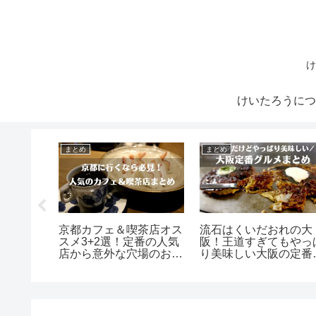
け
けいたろうにつ
まとめ
まとめ
ことでお
京都カフェ＆喫茶店オス
流石はくいだおれの大
題ラン
スメ3+2選！定番の人気
阪！王道すぎてもやっ
しさを手
店から意外な穴場のお店
り美味しい大阪の定番
まで
ルメ6選