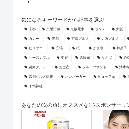
気になるキーワードから記事を選ぶ
京都
京阪沿線
京阪電車
ランチ
大阪
カレー
老舗
京都グルメ
大阪グルメ
ビリヤニ
穴場
桜
かき氷
和菓子
リーズナブル
中庭
古民家
なんば
心
兵庫グルメ
お土産
フルーツサンド
清水
京都グルメ情報
ハンバーガー
ビュッフェ
下鴨神社
あなたの次の旅にオススメな宿-スポンサーリン