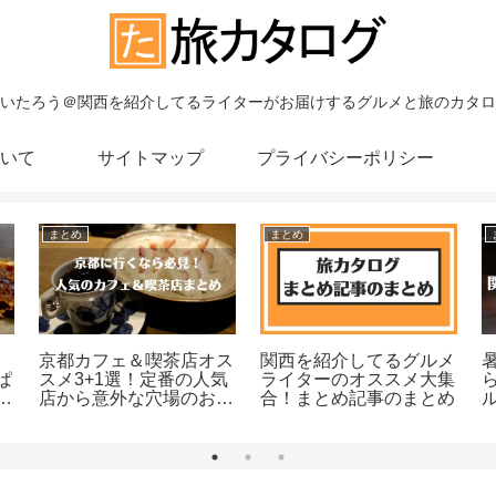
いたろう＠関西を紹介してるライターがお届けするグルメと旅のカタロ
いて
サイトマップ
プライバシーポリシー
まとめ
まとめ
京都カフェ＆喫茶店オス
関西を紹介してるグルメ
ぱ
スメ3+1選！定番の人気
ライターのオススメ大集
グ
店から意外な穴場のお店
合！まとめ記事のまとめ
まで