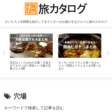
けいたろう＠関西を紹介してるライターがお届けするグルメと旅のカタログ
まとめ
まとめ
ま
で
流石はくいだおれの大阪！王道す
ホンモノのビリヤニを食べるなら
京
ぎてもやっぱり美味しい大阪の定
ココ！関西ビリヤニまとめ4選＋お
紹
番グルメ6選
まけ
り＋
穴場
キーワードで検索して記事を読む