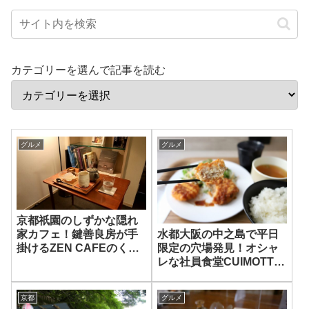
カテゴリーを選んで記事を読む
グルメ
グルメ
京都祇園のしずかな隠れ
水都大阪の中之島で平日
家カフェ！鍵善良房が手
限定の穴場発見！オシャ
掛けるZEN CAFEのくず
レな社員食堂CUIMOTTE
もち
でカフェ＆ランチ
京都
グルメ