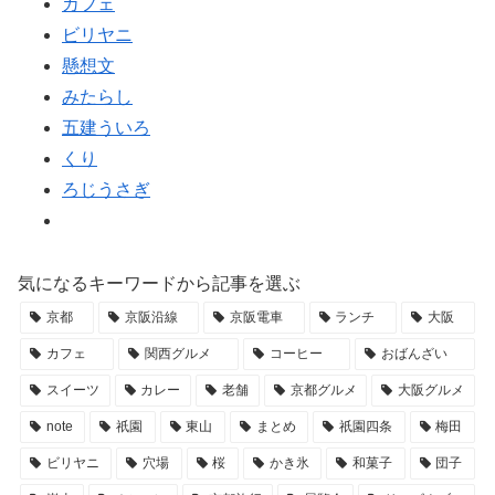
カフェ
ビリヤニ
懸想文
みたらし
五建ういろ
くり
ろじうさぎ
気になるキーワードから記事を選ぶ
京都
京阪沿線
京阪電車
ランチ
大阪
カフェ
関西グルメ
コーヒー
おばんざい
スイーツ
カレー
老舗
京都グルメ
大阪グルメ
note
祇園
東山
まとめ
祇園四条
梅田
ビリヤニ
穴場
桜
かき氷
和菓子
団子