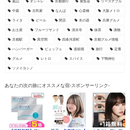
嵐山
オシャレ
京都旅行
展覧会
リーズナブル
中庭
古民家
なんば
心斎橋
大阪メトロ
ライタ
ビール
閉店
氷の器
兵庫グルメ
お土産
フルーツサンド
清水寺
抹茶
漬物
京都駅
異空間
四条河原町
京都グルメ情報
ハンバーガー
ビュッフェ
道頓堀
旅行
定番
グルメ
レトロ
スパイス
下鴨神社
ソメイヨシノ
あなたの次の旅にオススメな宿-スポンサーリンク-