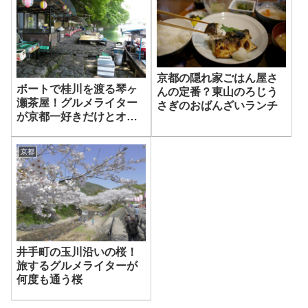
京都の隠れ家ごはん屋さ
ボートで桂川を渡る琴ヶ
んの定番？東山のろじう
瀬茶屋！グルメライター
さぎのおばんざいランチ
が京都一好きだけとオス
スメはしない店
京都
井手町の玉川沿いの桜！
旅するグルメライターが
何度も通う桜