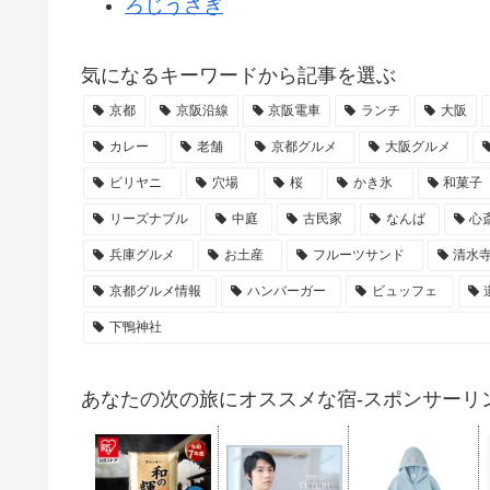
ろじうさぎ
気になるキーワードから記事を選ぶ
京都
京阪沿線
京阪電車
ランチ
大阪
カレー
老舗
京都グルメ
大阪グルメ
ビリヤニ
穴場
桜
かき氷
和菓子
リーズナブル
中庭
古民家
なんば
心
兵庫グルメ
お土産
フルーツサンド
清水
京都グルメ情報
ハンバーガー
ビュッフェ
下鴨神社
あなたの次の旅にオススメな宿-スポンサーリン