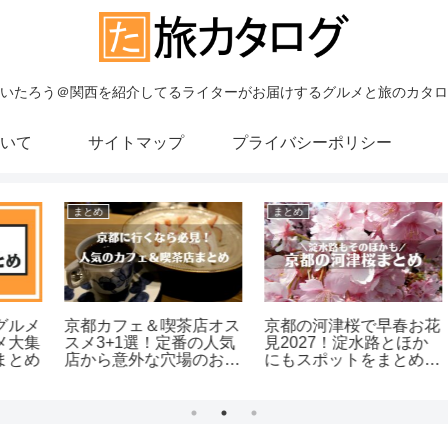
いたろう＠関西を紹介してるライターがお届けするグルメと旅のカタロ
いて
サイトマップ
プライバシーポリシー
まとめ
まとめ
メ
京都カフェ＆喫茶店オス
京都の河津桜で早春お花
集
スメ3+1選！定番の人気
見2027！淀水路とほか
め
店から意外な穴場のお店
にもスポットをまとめて
まで
紹介