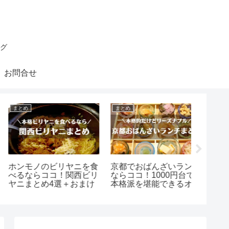
グ
お問合せ
まとめ
まとめ
まとめ
ホンモノのビリヤニを食
京都でおばんざいランチ
暑い夏
べるならココ！関西ビリ
ならココ！1000円台で
らココ
ヤニまとめ4選＋おまけ
本格派を堪能できるオス
ルメまと
スメ店4選