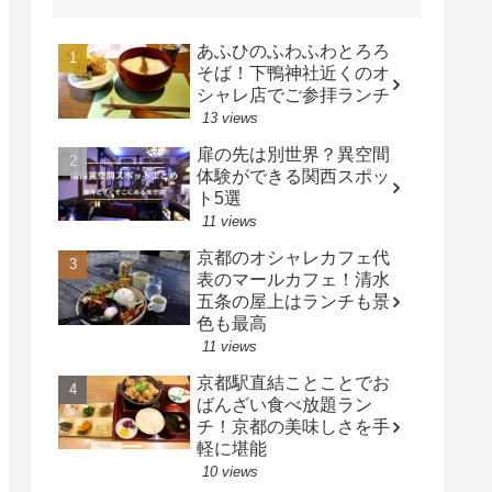
あふひのふわふわとろろ
そば！下鴨神社近くのオ
シャレ店でご参拝ランチ
13 views
扉の先は別世界？異空間
体験ができる関西スポッ
ト5選
11 views
京都のオシャレカフェ代
表のマールカフェ！清水
五条の屋上はランチも景
色も最高
11 views
京都駅直結ことことでお
ばんざい食べ放題ラン
チ！京都の美味しさを手
軽に堪能
10 views