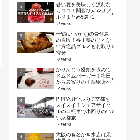
暑い夏を美味しく涼むな
らココ！関西ひんやりグ
ルメまとめ5選+1
9 views
一鶴(いっかく)の骨付鳥
の通販！香川県のじゃな
い方絶品グルメをお取り
寄せ
8 views
かりんとう饅頭を求めて
ドムドムバーガー！梅田
から最寄りの千船駅店へ
7 views
PiPPA (ピッパ)で京都を
スイスイ！シェアサイク
ルの自転車で小回りのい
い京都旅
7 views
大阪の有名かき氷店は果