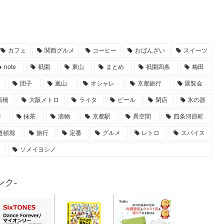
カフェ
関西グルメ
コーヒー
おばんざい
スイーツ
note
祇園
東山
まとめ
祇園四条
梅田
団子
嵐山
オシャレ
京都旅行
展覧会
斎橋
大阪メトロ
ライタ
ビール
閉店
氷の器
寺
抹茶
漬物
京都駅
異空間
四条河原町
道頓堀
旅行
定番
グルメ
レトロ
スパイス
ソメイヨシノ
ク-