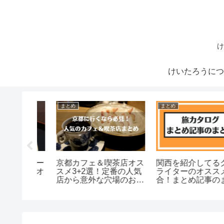
け
けいたろうにつ
まとめ
まとめ
京スイー
京都カフェ＆喫茶店オス
関西を紹介してるグル
以外もオ
スメ3+2選！定番の人気
ライターのオススメ大
3選
店から意外な穴場のお店
合！まとめ記事のまと
まで