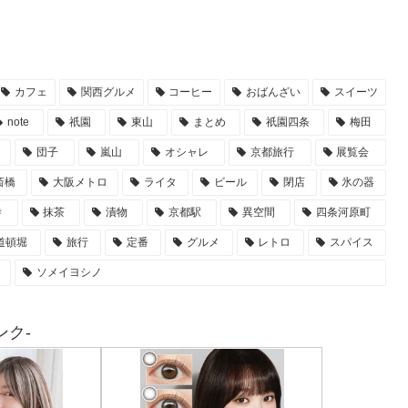
カフェ
関西グルメ
コーヒー
おばんざい
スイーツ
note
祇園
東山
まとめ
祇園四条
梅田
団子
嵐山
オシャレ
京都旅行
展覧会
斎橋
大阪メトロ
ライタ
ビール
閉店
氷の器
寺
抹茶
漬物
京都駅
異空間
四条河原町
道頓堀
旅行
定番
グルメ
レトロ
スパイス
ソメイヨシノ
ク-