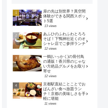
扉の先は別世界？異空間
体験ができる関西スポッ
ト5選
13 views
あふひのふわふわとろろ
そば！下鴨神社近くのオ
シャレ店でご参拝ランチ
12 views
一鶴(いっかく)の骨付鳥
の通販！香川県のじゃな
い方絶品グルメをお取り
寄せ
12 views
京都駅直結ことことでお
ばんざい食べ放題ラン
チ！京都の美味しさを手
軽に堪能
11 views