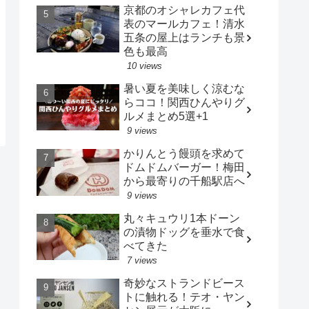
京都のオシャレカフェ代
表のマールカフェ！清水
五条の屋上はランチも景
色も最高
10 views
暑い夏を美味しく涼むな
らココ！関西ひんやりグ
ルメまとめ5選+1
9 views
かりんとう饅頭を求めて
ドムドムバーガー！梅田
から最寄りの千船駅店へ
9 views
丸々キュウリ1本ドーン
の漬物ドッグを垂水で食
べてきた
7 views
奇妙なストランドビース
トに触れる！テオ・ヤン