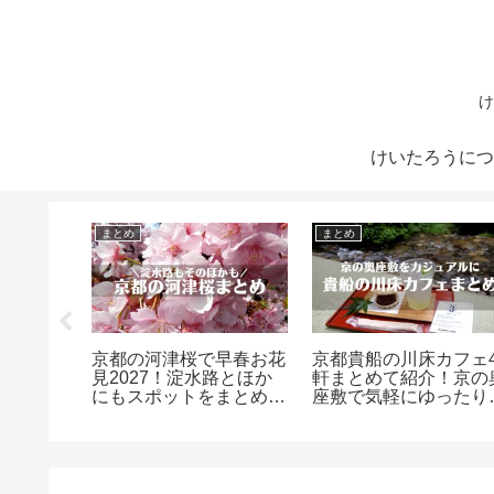
け
けいたろうにつ
まとめ
まとめ
ヤニを食
京都の河津桜で早春お花
京都貴船の川床カフェ
関西ビリ
見2027！淀水路とほか
軒まとめて紹介！京の
＋おまけ
にもスポットをまとめて
座敷で気軽にゆったり
紹介
おまけ1