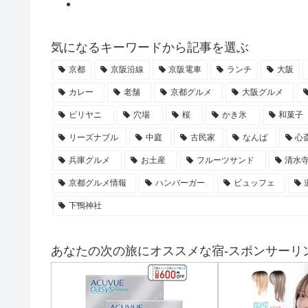
気になるキーワードから記事を選ぶ
京都
京阪沿線
京阪電車
ランチ
大阪
カレー
老舗
京都グルメ
大阪グルメ
ビリヤニ
穴場
桜
かき氷
和菓子
リーズナブル
中庭
古民家
なんば
心
兵庫グルメ
お土産
フルーツサンド
清水
京都グルメ情報
ハンバーガー
ビュッフェ
下鴨神社
あなたの次の旅にオススメな宿-スポンサーリン