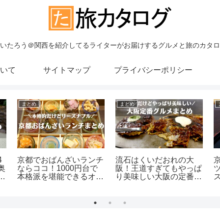
いたろう＠関西を紹介してるライターがお届けするグルメと旅のカタロ
いて
サイトマップ
プライバシーポリシー
まとめ
まとめ
4
京都でおばんざいランチ
流石はくいだおれの大
奥
ならココ！1000円台で
阪！王道すぎてもやっぱ
＋
本格派を堪能できるオス
り美味しい大阪の定番グ
スメ店4選
ルメ6選