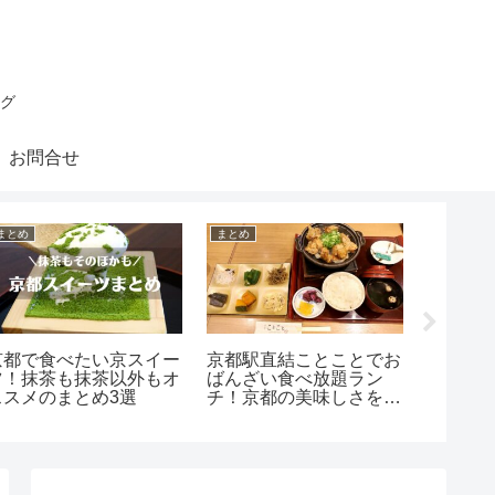
グ
お問合せ
まとめ
まとめ
まとめ
京都で食べたい京スイー
京都駅直結ことことでお
関西を
ツ！抹茶も抹茶以外もオ
ばんざい食べ放題ラン
ライタ
ススメのまとめ3選
チ！京都の美味しさを手
合！ま
軽に堪能