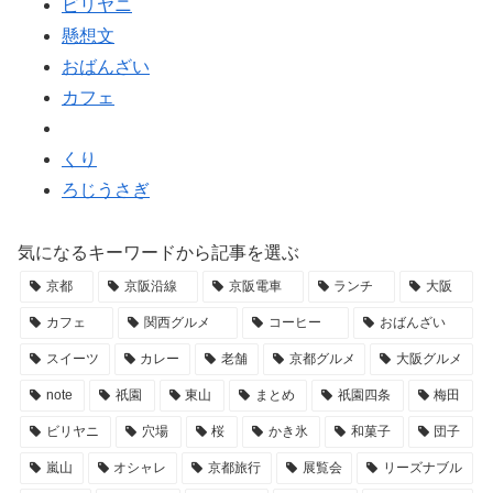
ビリヤニ
懸想文
おばんざい
カフェ
くり
ろじうさぎ
気になるキーワードから記事を選ぶ
京都
京阪沿線
京阪電車
ランチ
大阪
カフェ
関西グルメ
コーヒー
おばんざい
スイーツ
カレー
老舗
京都グルメ
大阪グルメ
note
祇園
東山
まとめ
祇園四条
梅田
ビリヤニ
穴場
桜
かき氷
和菓子
団子
嵐山
オシャレ
京都旅行
展覧会
リーズナブル