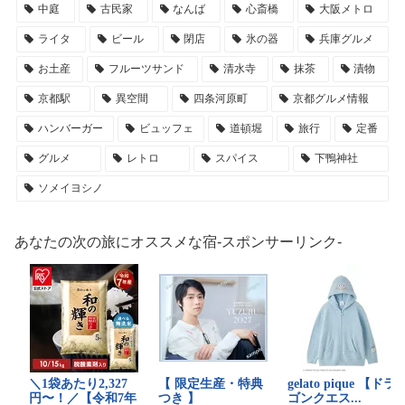
中庭
古民家
なんば
心斎橋
大阪メトロ
ライタ
ビール
閉店
氷の器
兵庫グルメ
お土産
フルーツサンド
清水寺
抹茶
漬物
京都駅
異空間
四条河原町
京都グルメ情報
ハンバーガー
ビュッフェ
道頓堀
旅行
定番
グルメ
レトロ
スパイス
下鴨神社
ソメイヨシノ
あなたの次の旅にオススメな宿-スポンサーリンク-