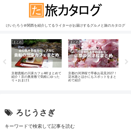
けいたろう＠関西を紹介してるライターがお届けするグルメと旅のカタログ
まとめ
まとめ
ま
ー
京都貴船の川床カフェ4軒まとめて
京都の河津桜で早春お花見2027！
京都
の
紹介！京の奥座敷で気軽にゆった
淀水路とほかにもスポットをまと
選
り＋おまけ1
めて紹介
の
ろじうさぎ
キーワードで検索して記事を読む