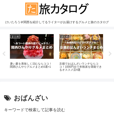
けいたろう＠関西を紹介してるライターがお届けするグルメと旅のカタログ
まとめ
まとめ
ま
ら
暑い夏を美味しく涼むならココ！
京都でおばんざいランチならコ
京都
＋お
関西ひんやりグルメまとめ5選+1
コ！1000円台で本格派を堪能でき
選
るオススメ店4選
の
おばんざい
キーワードで検索して記事を読む