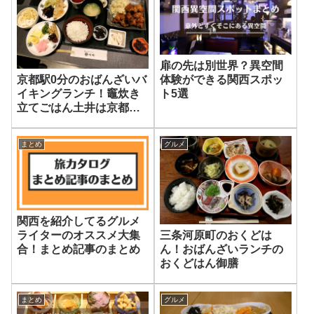
扉の先は別世界？異空間
京都駅0分のおばんざいバ
体験ができる関西スポッ
イキングランチ！竈炊き
ト5選
立てごはん土井は京都最
初ごはんにイチオシ
まとめ
グルメ
関西を紹介してるグルメ
三条河原町のおくどは
ライターのオススメ大集
ん！おばんざいランチの
合！まとめ記事のまとめ
おくどはん御膳
まとめ
グルメ