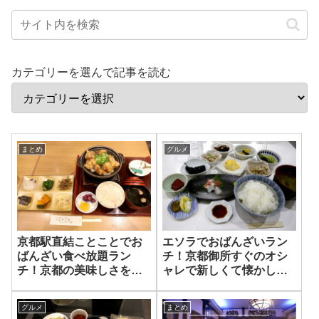
カテゴリーを選んで記事を読む
まとめ
グルメ
京都駅直結ことことでお
エソラでおばんざいラン
ばんざい食べ放題ラン
チ！京都御所すぐのオシ
チ！京都の美味しさを手
ャレで新しくて懐かしい
軽に堪能
お店
グルメ
まとめ