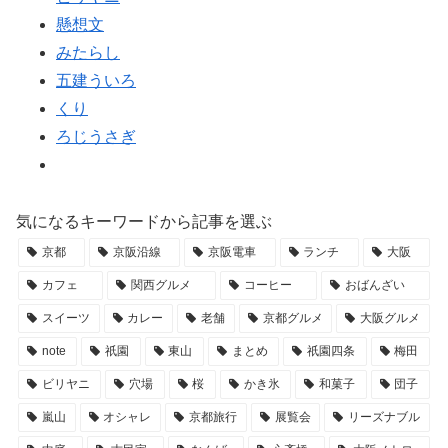
懸想文
みたらし
五建ういろ
くり
ろじうさぎ
気になるキーワードから記事を選ぶ
京都
京阪沿線
京阪電車
ランチ
大阪
カフェ
関西グルメ
コーヒー
おばんざい
スイーツ
カレー
老舗
京都グルメ
大阪グルメ
note
祇園
東山
まとめ
祇園四条
梅田
ビリヤニ
穴場
桜
かき氷
和菓子
団子
嵐山
オシャレ
京都旅行
展覧会
リーズナブル