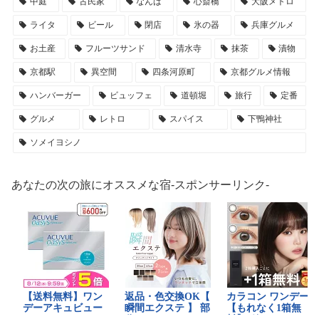
中庭
古民家
なんば
心斎橋
大阪メトロ
ライタ
ビール
閉店
氷の器
兵庫グルメ
お土産
フルーツサンド
清水寺
抹茶
漬物
京都駅
異空間
四条河原町
京都グルメ情報
ハンバーガー
ビュッフェ
道頓堀
旅行
定番
グルメ
レトロ
スパイス
下鴨神社
ソメイヨシノ
あなたの次の旅にオススメな宿-スポンサーリンク-