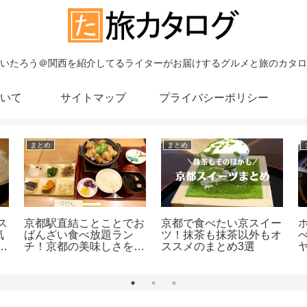
いたろう＠関西を紹介してるライターがお届けするグルメと旅のカタロ
いて
サイトマップ
プライバシーポリシー
まとめ
まとめ
ス
京都駅直結ことことでお
京都で食べたい京スイー
気
ばんざい食べ放題ラン
ツ！抹茶も抹茶以外もオ
店
チ！京都の美味しさを手
ススメのまとめ3選
軽に堪能