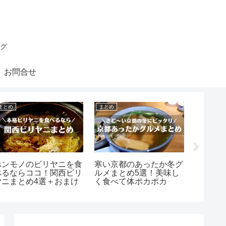
グ
お問合せ
まとめ
まとめ
まとめ
ホンモノのビリヤニを食
寒い京都のあったか冬グ
関西を
べるならココ！関西ビリ
ルメまとめ5選！美味し
ライタ
ヤニまとめ4選＋おまけ
く食べて体ポカポカ
合！ま