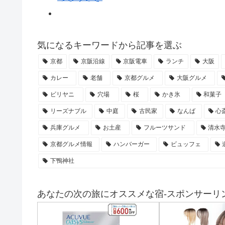
気になるキーワードから記事を選ぶ
京都
京阪沿線
京阪電車
ランチ
大阪
カレー
老舗
京都グルメ
大阪グルメ
ビリヤニ
穴場
桜
かき氷
和菓子
リーズナブル
中庭
古民家
なんば
心
兵庫グルメ
お土産
フルーツサンド
清水
京都グルメ情報
ハンバーガー
ビュッフェ
下鴨神社
あなたの次の旅にオススメな宿-スポンサーリン