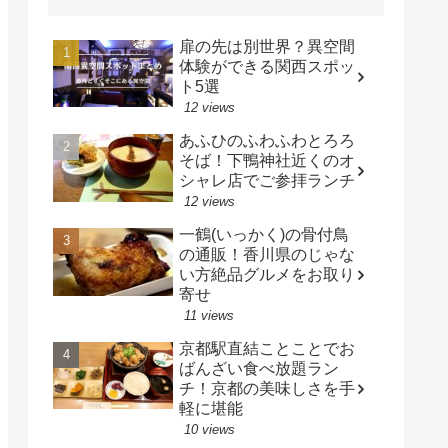
扉の先は別世界？異空間
体験ができる関西スポッ
ト5選
12 views
あふひのふわふわとろろ
そば！下鴨神社近くのオ
シャレ店でご参拝ランチ
12 views
一鶴(いっかく)の骨付鳥
の通販！香川県のじゃな
い方絶品グルメをお取り
寄せ
11 views
京都駅直結ことことでお
ばんざい食べ放題ラン
チ！京都の美味しさを手
軽に堪能
10 views