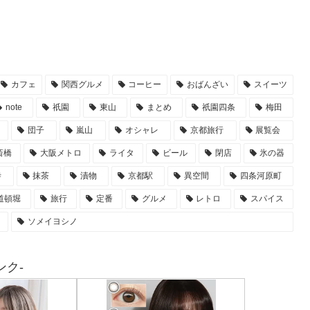
カフェ
関西グルメ
コーヒー
おばんざい
スイーツ
note
祇園
東山
まとめ
祇園四条
梅田
団子
嵐山
オシャレ
京都旅行
展覧会
斎橋
大阪メトロ
ライタ
ビール
閉店
氷の器
寺
抹茶
漬物
京都駅
異空間
四条河原町
道頓堀
旅行
定番
グルメ
レトロ
スパイス
ソメイヨシノ
ク-