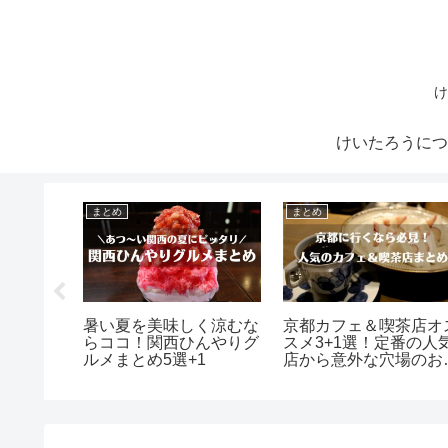
け
けいたろうにつ
まとめ
まとめ
茶店オス
暑い夏を美味しく涼むな
京都カフェ＆喫茶店オ
番の人気
らココ！関西ひんやりグ
スメ3+1選！定番の人
場のお店
ルメまとめ5選+1
店から意外な穴場のお
まで