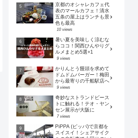
京都のオシャレカフェ代
表のマールカフェ！清水
五条の屋上はランチも景
色も最高
10 views
暑い夏を美味しく涼むな
らココ！関西ひんやりグ
ルメまとめ5選+1
9 views
かりんとう饅頭を求めて
ドムドムバーガー！梅田
から最寄りの千船駅店へ
9 views
奇妙なストランドビース
トに触れる！テオ・ヤン
セン展示が大阪に
7 views
PiPPA (ピッパ)で京都を
スイスイ！シェアサイク